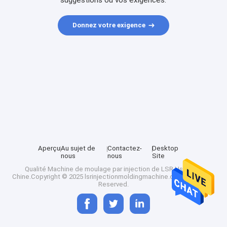
suggestions ou vos exigences.
Donnez votre exigence
Aperçu
Au sujet de
Contactez-
Desktop
nous
nous
Site
Qualité
Machine de moulage par injection de LSR
Usine De
Chine.Copyright © 2025 lsrinjectionmoldingmachine.com. All Rights
Reserved.