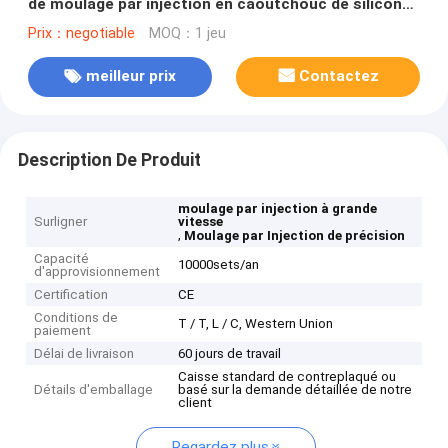
de moulage par injection en caoutchouc de silicone
avec le moule
Prix：negotiable
MOQ：1 jeu
meilleur prix
Contactez
Description De Produit
moulage par injection à grande
Surligner
vitesse
,
Moulage par Injection de précision
Capacité
10000sets/an
d'approvisionnement
Certification
CE
Conditions de
T / T, L / C, Western Union
paiement
Délai de livraison
60 jours de travail
Caisse standard de contreplaqué ou
Détails d'emballage
basé sur la demande détaillée de notre
client
Regardez plus