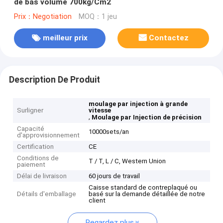
de bas volume 700kg/Cm2
Prix：Negotiation
MOQ：1 jeu
meilleur prix
Contactez
Description De Produit
moulage par injection à grande
Surligner
vitesse
,
Moulage par Injection de précision
Capacité
10000sets/an
d'approvisionnement
Certification
CE
Conditions de
T / T, L / C, Western Union
paiement
Délai de livraison
60 jours de travail
Caisse standard de contreplaqué ou
Détails d'emballage
basé sur la demande détaillée de notre
client
Regardez plus