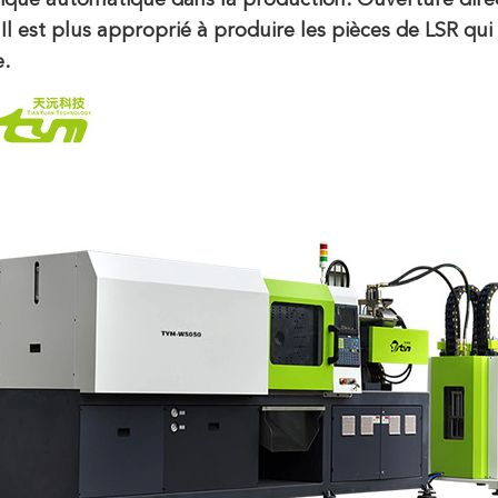
que automatique dans la production. Ouverture direc
 Il est plus approprié à produire les pièces de LSR q
.