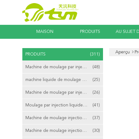
MAISON
PRODUITS
AU SUJET 
Aperçu
Pr
PRODUITS
(311)
Machine de moulage par injection de LSR
(48)
machine liquide de moulage par injection
(25)
Machine de moulage par injection de silicone
(26)
Moulage par injection liquide en caoutchouc de silicone
(41)
Machine de moulage injection horizontale de LSR
(37)
Machine de moulage injection verticale de LSR
(30)