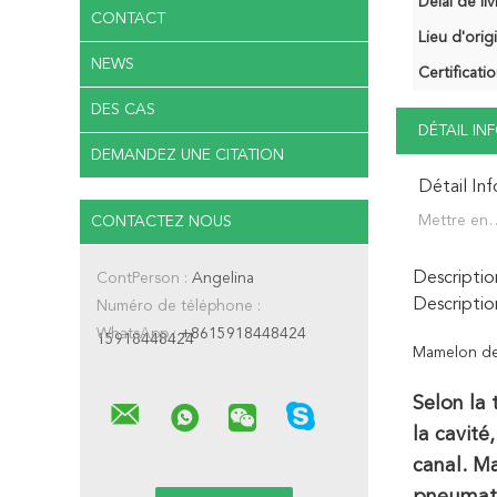
Délai de liv
CONTACT
Lieu d'orig
NEWS
Certificatio
DES CAS
DÉTAIL I
DEMANDEZ UNE CITATION
Détail In
Mettre en
CONTACTEZ NOUS
évidence:
Descriptio
ContPerson :
Angelina
Descriptio
Numéro de téléphone :
WhatsApp :
+8615918448424
15918448424
Mamelon de 
Selon la 
la cavité
canal. M