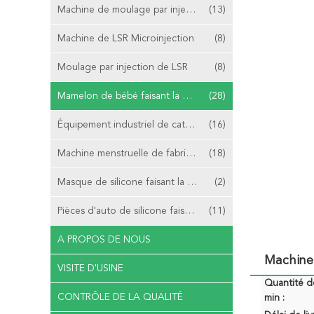
Machine de moulage par injection de tir de LSR 2
(13)
Machine de LSR Microinjection
(8)
Moulage par injection de LSR
(8)
Mamelon de bébé faisant la machine
(28)
Équipement industriel de cathéter
(16)
Machine menstruelle de fabrication de tasse
(18)
Masque de silicone faisant la machine
(2)
Pièces d'auto de silicone faisant la machine
(11)
A PROPOS DE NOUS
Machine
VISITE D'USINE
Quantité 
CONTRÔLE DE LA QUALITÉ
min :