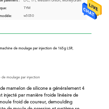
de paiement :
L/C, T/T, Western Union, MoneyGram
TYM
que:
w5050
modèle:
machine de moulage par injection de 165g LSR
,
 de moulage par injection
de de mamelon de silicone a généralement 4
est injecté par manière froide linéaire de
 moule froid de coureur, demoulding