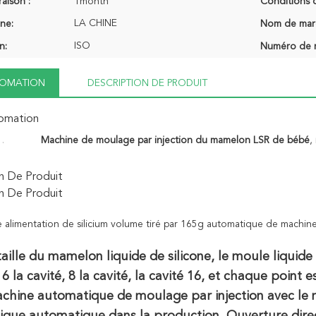
raison :
1month
Conditions 
LA CHINE
ine:
Nom de mar
ISO
n:
Numéro de 
NFOMATION
DESCRIPTION DE PRODUIT
fomation
Machine de moulage par injection du mamelon LSR de bébé
,
mamelon de bébé de 16 cavités faisant la machine
n De Produit
n De Produit
alimentation de silicium volume tiré par 165g automatique de machine
taille du mamelon liquide de silicone, le moule liqui
, 6 la cavité, 8 la cavité, la cavité 16, et chaque point 
achine automatique de moulage par injection avec le