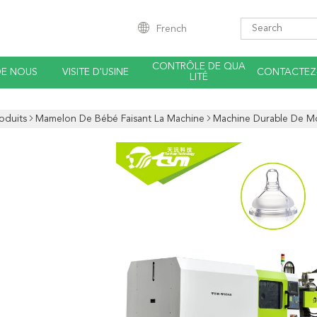
French
CONTRÔLE DE QUA
DE NOUS
VISITE D'USINE
CONTACTEZ
LITÉ
oduits
Mamelon De Bébé Faisant La Machine
Machine Durable De Mo