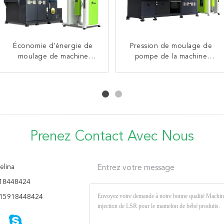
Machine automatique de
Économie d'énergie de
Pression de moulage de
moulage par injection de
moulage de machine
pompe de la machine
injection en caoutchouc à
circuit hydraulique pour
21Mpa injection en
grande vitesse pour le
faire les produits de
caoutchouc de produit de
mamelon/bouteille de
alimentation de bébé
période de femmes
bébé
Prenez Contact Avec Nous
lina
Entrez votre message
18448424
15918448424