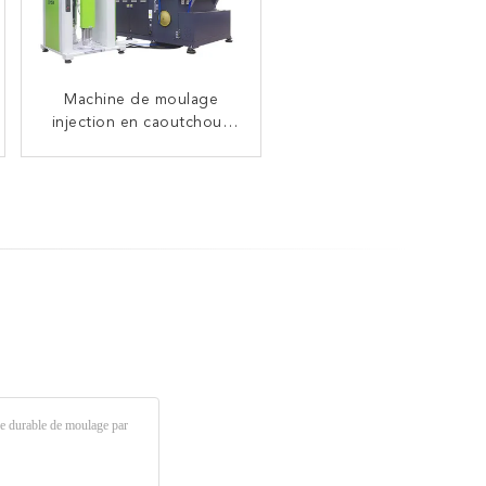
Machine de moulage
injection en caoutchouc
efficace pour la couronne
dentaire facile à utiliser