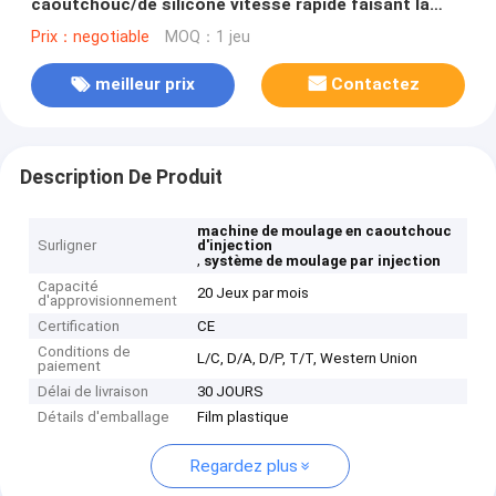
caoutchouc/de silicone vitesse rapide faisant la
machine
Prix：negotiable
MOQ：1 jeu
meilleur prix
Contactez
Description De Produit
machine de moulage en caoutchouc
Surligner
d'injection
,
système de moulage par injection
Capacité
20 Jeux par mois
d'approvisionnement
Certification
CE
Conditions de
L/C, D/A, D/P, T/T, Western Union
paiement
Délai de livraison
30 JOURS
Détails d'emballage
Film plastique
Regardez plus