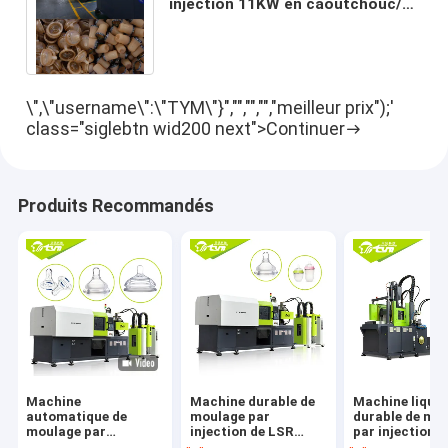
injection 11KW en caoutchouc/de
silicone vitesse rapide faisant la
machine
\",\"username\":\"TYM\"}","","","","meilleur prix");'
class="siglebtn wid200 next">Continuer
Produits Recommandés
Machine
Machine durable de
Machine liquid
automatique de
moulage par
durable de mo
moulage par
injection de LSR
par injection d
injection de circuit
pour le mamelon de
silicone de ba