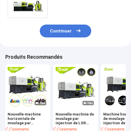
d'injection liquide de silicone
pour le fil stable
Continuer
Produits Recommandés
Nouvelle machine
Nouvelle machine de
Machine horiz
horizontale de
moulage par
de moulage pa
moulage par
injection de LSR
injection de si
injection de LSR
produisant le
de Lqiuid de n
\",\"username\":\"Bryant\"}","","","","meilleur prix");' class="getbtn bggre
\",\"username\":\"Bryant\"}","","","","meilleur
\",\"username\":\"