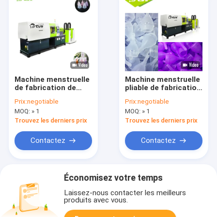
Machine menstruelle
Machine menstruelle
de fabrication de
pliable de fabrication
tasse de silicone
de tasse de section
Prix:
negotiable
Prix:
negotiable
maintenant la force
multi pour Softcup
MOQ:
» 1
MOQ:
» 1
130 tonnes
Trouvez les derniers prix
Trouvez les derniers prix
Contactez
Contactez
Économisez votre temps
Laissez-nous contacter les meilleurs
produits avec vous.