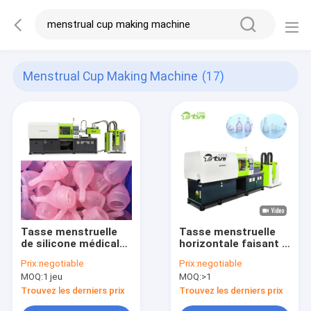
Menstrual Cup Making Machine
(17)
Tasse menstruelle
Tasse menstruelle
de silicone médical
horizontale faisant à
faisant à machine
course d'ouverture
Prix:
negotiable
Prix:
negotiable
l'opération facile
de machine 200-
MOQ:
1 jeu
MOQ:
>1
longue durée de vie
700mm
Trouvez les derniers prix
Trouvez les derniers prix