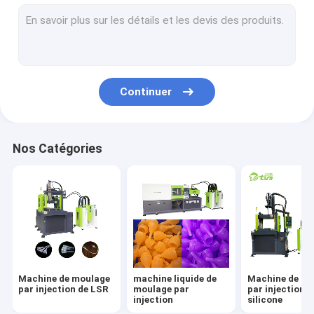
Moulage par injection de LSR
Mamelon de bébé faisant la machine
Équipement industriel de cathéter
Continuer
Machine menstruelle de fabrication de tasse
Masque de silicone faisant la machine
Nos Catégories
Pièces d'auto de silicone faisant la machine
Machine de moulage
machine liquide de
Machine de mo
par injection de LSR
moulage par
par injection d
injection
silicone