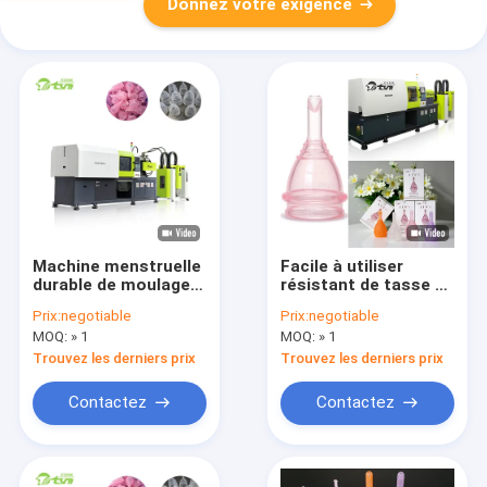
Donnez votre exigence
Machine menstruelle
Facile à utiliser
durable de moulage
résistant de tasse de
par compression de
haute précision de
Prix:
negotiable
Prix:
negotiable
machine/silicone de
machine menstruelle
MOQ:
» 1
MOQ:
» 1
fabrication de tasse
de fabrication
Trouvez les derniers prix
Trouvez les derniers prix
Contactez
Contactez