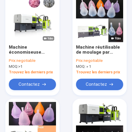
Machine
Machine réutilisable
économiseuse
de moulage par
d'énergie d'injection
injection de silicone,
Prix:
negotiable
Prix:
negotiable
de LSR pour
machine molle de
MOQ:
>1
MOQ:
» 1
l'équipement de
moulage par
moulage de
injection de la tasse
Trouvez les derniers prix
Trouvez les derniers prix
tasse/injection
3d de période
menstruelle
menstruelle
Contactez
Contactez
Accueil
Produits
A propos de nous