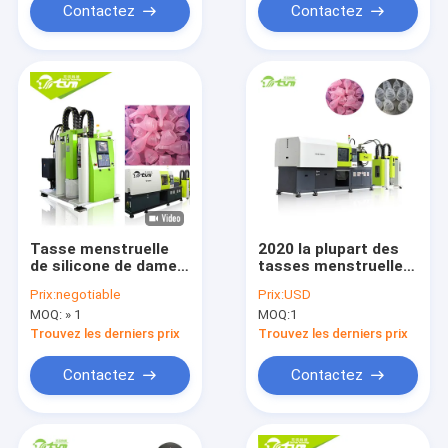
Contactez
Contactez
Tasse menstruelle
2020 la plupart des
de silicone de dames
tasses menstruelles
faisant la dimension
de silicone populaire
Prix:
negotiable
Prix:
USD
de la machine 4,0 *
faisant la machine
MOQ:
» 1
MOQ:
1
1,2 * 1.9m
Trouvez les derniers prix
Trouvez les derniers prix
Contactez
Contactez